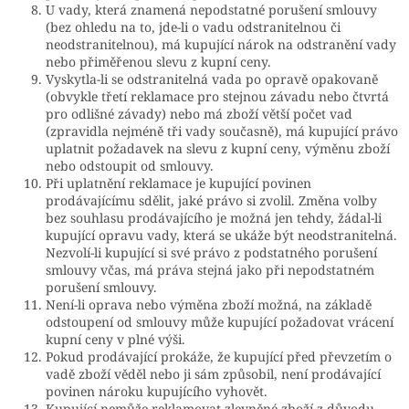
U vady, která znamená nepodstatné porušení smlouvy
(bez ohledu na to, jde-li o vadu odstranitelnou či
neodstranitelnou), má kupující nárok na odstranění vady
nebo přiměřenou slevu z kupní ceny.
Vyskytla-li se odstranitelná vada po opravě opakovaně
(obvykle třetí reklamace pro stejnou závadu nebo čtvrtá
pro odlišné závady) nebo má zboží větší počet vad
(zpravidla nejméně tři vady současně), má kupující právo
uplatnit požadavek na slevu z kupní ceny, výměnu zboží
nebo odstoupit od smlouvy.
Při uplatnění reklamace je kupující povinen
prodávajícímu sdělit, jaké právo si zvolil. Změna volby
bez souhlasu prodávajícího je možná jen tehdy, žádal-li
kupující opravu vady, která se ukáže být neodstranitelná.
Nezvolí-li kupující si své právo z podstatného porušení
smlouvy včas, má práva stejná jako při nepodstatném
porušení smlouvy.
Není-li oprava nebo výměna zboží možná, na základě
odstoupení od smlouvy může kupující požadovat vrácení
kupní ceny v plné výši.
Pokud prodávající prokáže, že kupující před převzetím o
vadě zboží věděl nebo ji sám způsobil, není prodávající
povinen nároku kupujícího vyhovět.
Kupující nemůže reklamovat zlevněné zboží z důvodu,