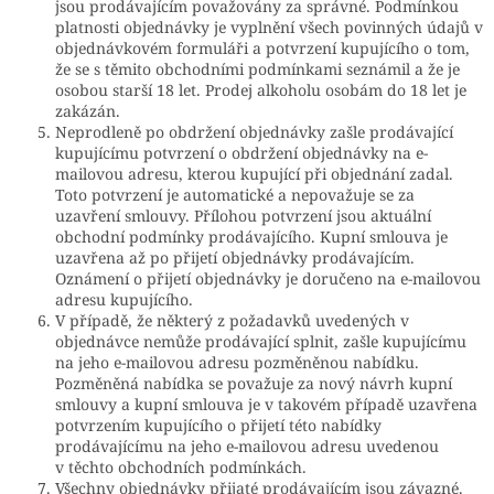
jsou prodávajícím považovány za správné. Podmínkou
platnosti objednávky je vyplnění všech povinných údajů v
objednávkovém formuláři a potvrzení kupujícího o tom,
že se s těmito obchodními podmínkami seznámil a že je
osobou starší 18 let. Prodej alkoholu osobám do 18 let je
zakázán.
Neprodleně po obdržení objednávky zašle prodávající
kupujícímu potvrzení o obdržení objednávky na e-
mailovou adresu, kterou kupující při objednání zadal.
Toto potvrzení je automatické a nepovažuje se za
uzavření smlouvy. Přílohou potvrzení jsou aktuální
obchodní podmínky prodávajícího. Kupní smlouva je
uzavřena až po přijetí objednávky prodávajícím.
Oznámení o přijetí objednávky je doručeno na e-mailovou
adresu kupujícího.
V případě, že některý z požadavků uvedených v
objednávce nemůže prodávající splnit, zašle kupujícímu
na jeho e-mailovou adresu pozměněnou nabídku.
Pozměněná nabídka se považuje za nový návrh kupní
smlouvy a kupní smlouva je v takovém případě uzavřena
potvrzením kupujícího o přijetí této nabídky
prodávajícímu na jeho e-mailovou adresu uvedenou
v těchto obchodních podmínkách.
Všechny objednávky přijaté prodávajícím jsou závazné.