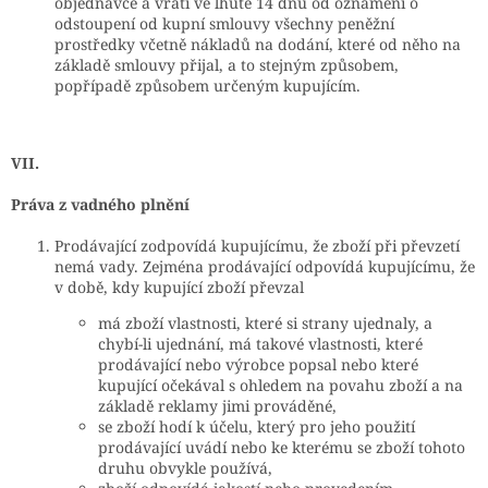
objednávce a vrátí ve lhůtě 14 dnů od oznámení o
odstoupení od kupní smlouvy všechny peněžní
prostředky včetně nákladů na dodání, které od něho na
základě smlouvy přijal, a to stejným způsobem,
popřípadě způsobem určeným kupujícím.
VII.
Práva z vadného plnění
Prodávající zodpovídá kupujícímu, že zboží při převzetí
nemá vady. Zejména prodávající odpovídá kupujícímu, že
v době, kdy kupující zboží převzal
má zboží vlastnosti, které si strany ujednaly, a
chybí-li ujednání, má takové vlastnosti, které
prodávající nebo výrobce popsal nebo které
kupující očekával s ohledem na povahu zboží a na
základě reklamy jimi prováděné,
se zboží hodí k účelu, který pro jeho použití
prodávající uvádí nebo ke kterému se zboží tohoto
druhu obvykle používá,