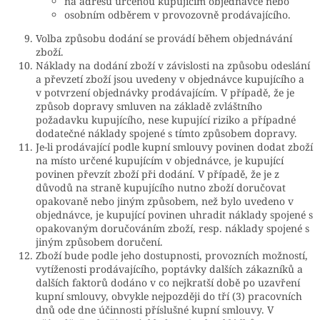
na adresu určenou kupujícím objednávce nebo
osobním odběrem v provozovně prodávajícího.
Volba způsobu dodání se provádí během objednávání
zboží.
Náklady na dodání zboží v závislosti na způsobu odeslání
a převzetí zboží jsou uvedeny v objednávce kupujícího a
v potvrzení objednávky prodávajícím. V případě, že je
způsob dopravy smluven na základě zvláštního
požadavku kupujícího, nese kupující riziko a případné
dodatečné náklady spojené s tímto způsobem dopravy.
Je-li prodávající podle kupní smlouvy povinen dodat zboží
na místo určené kupujícím v objednávce, je kupující
povinen převzít zboží při dodání. V případě, že je z
důvodů na straně kupujícího nutno zboží doručovat
opakovaně nebo jiným způsobem, než bylo uvedeno v
objednávce, je kupující povinen uhradit náklady spojené s
opakovaným doručováním zboží, resp. náklady spojené s
jiným způsobem doručení.
Zboží bude podle jeho dostupnosti, provozních možností,
vytíženosti prodávajícího, poptávky dalších zákazníků a
dalších faktorů dodáno v co nejkratší době po uzavření
kupní smlouvy, obvykle nejpozději do tří (3) pracovních
dnů ode dne účinnosti příslušné kupní smlouvy. V