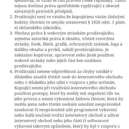
sjednávají, že vztah se řídí právem České republiky. Tímto
nejsou dotčena práva spotřebitele vyplývající z obecně
závazných právních předpisů.
Prodávající není ve vztahu ke kupujícímu vázán žádnými
kodexy chování ve smyslu ustanovení § 1826 odst. 1 písm.
e) občanského zákoníku.
Všechna práva k webovým stránkám prodávajícího,
zejména autorská práva k obsahu, včetně rozvržení
stránky, fotek, filmů, grafik, ochranných známek, loga a
dalšího obsahu a prvků, náleží prodávajícímu. Je
zakázáno kopírovat, upravovat nebo jinak používat
webové stránky nebo jejich část bez souhlasu
prodávajícího.
Prodávající nenese odpovědnost za chyby vzniklé v
důsledku zásahů třetích osob do internetového obchodu
nebo v důsledku jeho užití v rozporu s jeho určením.
Kupující nesmí při využívání internetového obchodu
používat postupy, které by mohly mít negativní vliv na
jeho provoz a nesmí vykonávat žádnou činnost, která by
mohla jemu nebo třetím osobám umožnit neoprávněně
zasahovat či neoprávněně užít programové vybavení
nebo další součásti tvořící internetový obchod a užívat
internetový obchod nebo jeho části či softwarové
vybavení takovým způsobem, který by byl v rozporu s