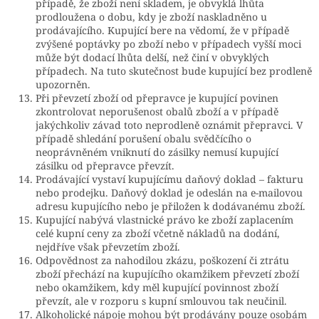
případě, že zboží není skladem, je obvyklá lhůta
prodloužena o dobu, kdy je zboží naskladněno u
prodávajícího. Kupující bere na vědomí, že v případě
zvýšené poptávky po zboží nebo v případech vyšší moci
může být dodací lhůta delší, než činí v obvyklých
případech. Na tuto skutečnost bude kupující bez prodleně
upozorněn.
Při převzetí zboží od přepravce je kupující povinen
zkontrolovat neporušenost obalů zboží a v případě
jakýchkoliv závad toto neprodleně oznámit přepravci. V
případě shledání porušení obalu svědčícího o
neoprávněném vniknutí do zásilky nemusí kupující
zásilku od přepravce převzít.
Prodávající vystaví kupujícímu daňový doklad – fakturu
nebo prodejku. Daňový doklad je odeslán na e-mailovou
adresu kupujícího nebo je přiložen k dodávanému zboží.
Kupující nabývá vlastnické právo ke zboží zaplacením
celé kupní ceny za zboží včetně nákladů na dodání,
nejdříve však převzetím zboží.
Odpovědnost za nahodilou zkázu, poškození či ztrátu
zboží přechází na kupujícího okamžikem převzetí zboží
nebo okamžikem, kdy měl kupující povinnost zboží
převzít, ale v rozporu s kupní smlouvou tak neučinil.
Alkoholické nápoje mohou být prodávány pouze osobám