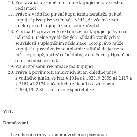
Prodávající písemně informuje kupujícího o výsledku
reklamace.
Právo z vadného plnění kupujícímu nenáleží, pokud
kupující před převzetím věci věděl, že věc má vadu,
anebo pokud kupující vadu sám způsobil.
V případě oprávněné reklamace má kupující právo na
náhradu účelně vynaložených nákladů vzniklých v
souvislosti s uplatněním reklamace. Toto právo může
kupující u prodávajícího uplatnit ve lhůtě do jednoho
měsíce po uplynutí záruční doby, v opačném případě ho
soud nemusí přiznat.
Volbu způsobu reklamace má kupující.
Práva a povinnosti smluvních stran ohledně práv
z vadného plnění se řídí § 1914 až 1925, § 2099 až 2117 a
§ 2161 až 2174 občanského zákoníku a zákonem
č. 634/1992 Sb., o ochraně spotřebitele.
VIII.
Doručování
Smluvní strany si mohou veškerou písemnou