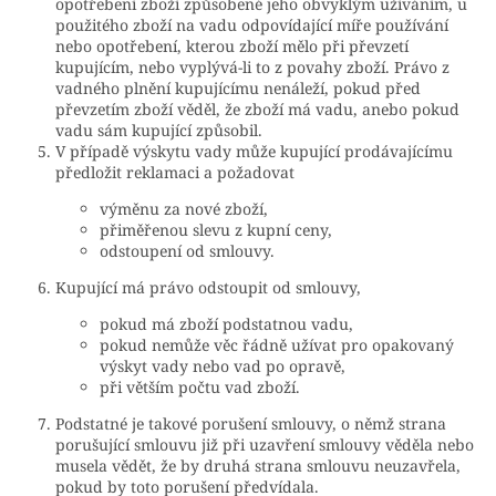
opotřebení zboží způsobené jeho obvyklým užíváním, u
použitého zboží na vadu odpovídající míře používání
nebo opotřebení, kterou zboží mělo při převzetí
kupujícím, nebo vyplývá-li to z povahy zboží. Právo z
vadného plnění kupujícímu nenáleží, pokud před
převzetím zboží věděl, že zboží má vadu, anebo pokud
vadu sám kupující způsobil.
V případě výskytu vady může kupující prodávajícímu
předložit reklamaci a požadovat
výměnu za nové zboží,
přiměřenou slevu z kupní ceny,
odstoupení od smlouvy.
Kupující má právo odstoupit od smlouvy,
pokud má zboží podstatnou vadu,
pokud nemůže věc řádně užívat pro opakovaný
výskyt vady nebo vad po opravě,
při větším počtu vad zboží.
Podstatné je takové porušení smlouvy, o němž strana
porušující smlouvu již při uzavření smlouvy věděla nebo
musela vědět, že by druhá strana smlouvu neuzavřela,
pokud by toto porušení předvídala.