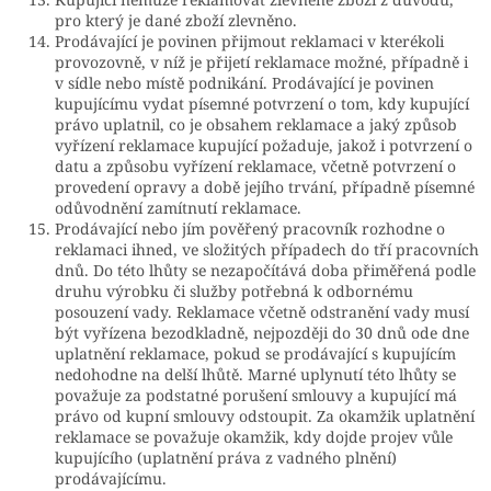
pro který je dané zboží zlevněno.
Prodávající je povinen přijmout reklamaci v kterékoli
provozovně, v níž je přijetí reklamace možné, případně i
v sídle nebo místě podnikání. Prodávající je povinen
kupujícímu vydat písemné potvrzení o tom, kdy kupující
právo uplatnil, co je obsahem reklamace a jaký způsob
vyřízení reklamace kupující požaduje, jakož i potvrzení o
datu a způsobu vyřízení reklamace, včetně potvrzení o
provedení opravy a době jejího trvání, případně písemné
odůvodnění zamítnutí reklamace.
Prodávající nebo jím pověřený pracovník rozhodne o
reklamaci ihned, ve složitých případech do tří pracovních
dnů. Do této lhůty se nezapočítává doba přiměřená podle
druhu výrobku či služby potřebná k odbornému
posouzení vady. Reklamace včetně odstranění vady musí
být vyřízena bezodkladně, nejpozději do 30 dnů ode dne
uplatnění reklamace, pokud se prodávající s kupujícím
nedohodne na delší lhůtě. Marné uplynutí této lhůty se
považuje za podstatné porušení smlouvy a kupující má
právo od kupní smlouvy odstoupit.
Za okamžik uplatnění
reklamace se považuje okamžik, kdy dojde projev vůle
kupujícího (uplatnění práva z vadného plnění)
prodávajícímu.