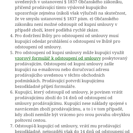
uvedených v ustanovení § 1837 Občanského zákoníku,
přičemž prodávající tímto výslovně kupujícího
upozorňuje zejména (nikoli však výlučně) na skutečnost,
že ve smyslu ustanovení § 1837 písm. e) Občanského
zákoníku není možné odstoupit od kupní smlouvy v
případě zboží, které podléhá rychlé zkáze.
Pro dodržení lhůty pro odstoupení od smlouvy musí
kupující odeslat prohlášení o odstoupení ve lhůtě pro
odstoupení od smlouvy.
Pro odstoupení od kupní smlouvy může kupující využít
vzorový formulář k odstoupení od smlouvy
poskytovaný
prodávajícím. Odstoupení od kupní smlouvy zašle
kupující na e-mailovou nebo doručovací adresu
prodávajícího uvedenou v těchto obchodních
podmínkách. Prodávající potvrdí kupujícímu
bezodkladně přijetí formuláře.
Kupující, který odstoupil od smlouvy, je povinen vrátit
prodávajícímu zboží do 14 dnů od odstoupení od
smlouvy prodávajícímu. Kupující nese náklady spojené s
navrácením zboží prodávajícímu, a to i v tom případě,
kdy zboží nemůže být vráceno pro svou povahu obvyklou
poštovní cestou.
Odstoupí-li kupující od smlouvy, vrátí mu prodávající
bezodkladně, nejpozději však do 14 dnů od odstoupení od