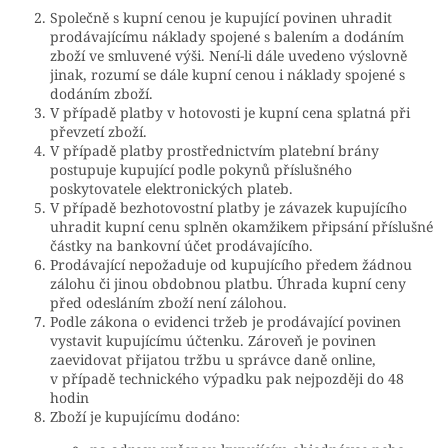
Společně s kupní cenou je kupující povinen uhradit
prodávajícímu náklady spojené s balením a dodáním
zboží ve smluvené výši. Není-li dále uvedeno výslovně
jinak, rozumí se dále kupní cenou i náklady spojené s
dodáním zboží.
V případě platby v hotovosti je kupní cena splatná při
převzetí zboží.
V případě platby prostřednictvím platební brány
postupuje kupující podle pokynů příslušného
poskytovatele elektronických plateb.
V případě bezhotovostní platby je závazek kupujícího
uhradit kupní cenu splněn okamžikem připsání příslušné
částky na bankovní účet prodávajícího.
Prodávající nepožaduje od kupujícího předem žádnou
zálohu či jinou obdobnou platbu. Úhrada kupní ceny
před odesláním zboží není zálohou.
Podle zákona o evidenci tržeb je prodávající povinen
vystavit kupujícímu účtenku. Zároveň je povinen
zaevidovat přijatou tržbu u správce daně online,
v případě technického výpadku pak nejpozději do 48
hodin
Zboží je kupujícímu dodáno: