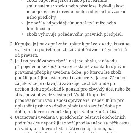
zboží odpovídá jakostí nebo provedením
smluvenému vzorku nebo předloze, byla-li jakost
nebo provedení určeno podle smluveného vzorku
nebo předlohy,
je zboží v odpovídajícím množství, míře nebo
hmotnosti a
zboží vyhovuje požadavkům právních předpisů.
Kupující je jinak oprávněn uplatnit právo z vady, která se
vyskytne u spotřebního zboží v době dvaceti čtyř měsíců
od převzetí.
Je-li na prodávaném zboží, na jeho obalu, v návodu
připojenému ke zboží nebo v reklamě v souladu s jinými
právními předpisy uvedena doba, po kterou lze zboží
použít, použijí se ustanovení o záruce za jakost. Zárukou
za jakost se prodávající zavazuje, že zboží bude po
určitou dobu způsobilé k použití pro obvyklý účel nebo že
si zachová obvyklé vlastnosti. Vytkl-li kupující
prodávajícímu vadu zboží oprávněně, neběží lhůta pro
uplatnění práv z vadného plnění ani záruční doba po
dobu, po kterou nemůže kupující vadné zboží užívat.
Ustanovení uvedená v předchozím odstavci obchodních
podmínek se nepoužijí u zboží prodávaného za nižší cenu
na vadu, pro kterou byla nižší cena ujednána, na