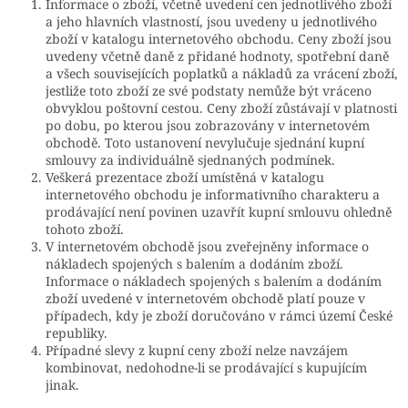
Informace o zboží, včetně uvedení cen jednotlivého zboží
a jeho hlavních vlastností, jsou uvedeny u jednotlivého
zboží v katalogu internetového obchodu. Ceny zboží jsou
uvedeny včetně daně z přidané hodnoty, spotřební daně
a všech souvisejících poplatků a nákladů za vrácení zboží,
jestliže toto zboží ze své podstaty nemůže být vráceno
obvyklou poštovní cestou. Ceny zboží zůstávají v platnosti
po dobu, po kterou jsou zobrazovány v internetovém
obchodě. Toto ustanovení nevylučuje sjednání kupní
smlouvy za individuálně sjednaných podmínek.
Veškerá prezentace zboží umístěná v katalogu
internetového obchodu je informativního charakteru a
prodávající není povinen uzavřít kupní smlouvu ohledně
tohoto zboží.
V internetovém obchodě jsou zveřejněny informace o
nákladech spojených s balením a dodáním zboží.
Informace o nákladech spojených s balením a dodáním
zboží uvedené v internetovém obchodě platí pouze v
případech, kdy je zboží doručováno v rámci území České
republiky.
Případné slevy z kupní ceny zboží nelze navzájem
kombinovat, nedohodne-li se prodávající s kupujícím
jinak.