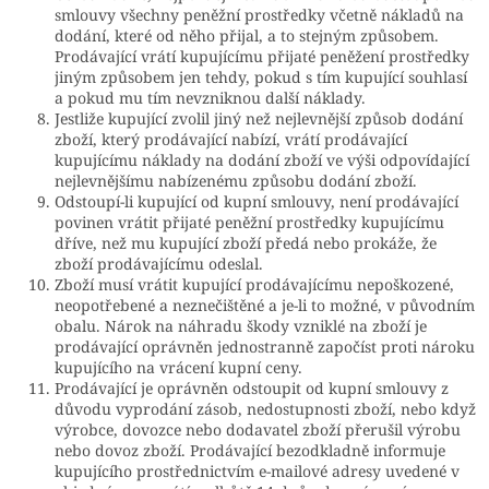
smlouvy všechny peněžní prostředky včetně nákladů na
dodání, které od něho přijal, a to stejným způsobem.
Prodávající vrátí kupujícímu přijaté peněžení prostředky
jiným způsobem jen tehdy, pokud s tím kupující souhlasí
a pokud mu tím nevzniknou další náklady.
Jestliže kupující zvolil jiný než nejlevnější způsob dodání
zboží, který prodávající nabízí, vrátí prodávající
kupujícímu náklady na dodání zboží ve výši odpovídající
nejlevnějšímu nabízenému způsobu dodání zboží.
Odstoupí-li kupující od kupní smlouvy, není prodávající
povinen vrátit přijaté peněžní prostředky kupujícímu
dříve, než mu kupující zboží předá nebo prokáže, že
zboží prodávajícímu odeslal.
Zboží musí vrátit kupující prodávajícímu nepoškozené,
neopotřebené a neznečištěné a je-li to možné, v původním
obalu. Nárok na náhradu škody vzniklé na zboží je
prodávající oprávněn jednostranně započíst proti nároku
kupujícího na vrácení kupní ceny.
Prodávající je oprávněn odstoupit od kupní smlouvy z
důvodu vyprodání zásob, nedostupnosti zboží, nebo když
výrobce, dovozce nebo dodavatel zboží přerušil výrobu
nebo dovoz zboží. Prodávající bezodkladně informuje
kupujícího prostřednictvím e-mailové adresy uvedené v