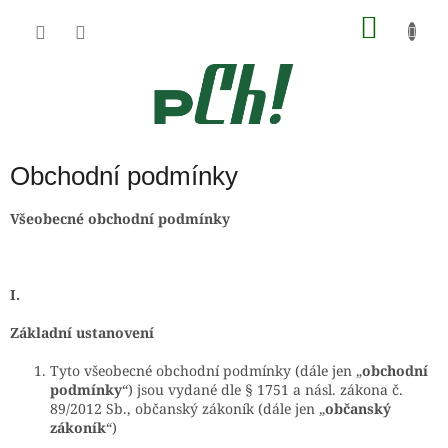
Přejít
NÁKU
na
obsah
KOŠÍK
Obchodní podmínky
Všeobecné obchodní podmínky
I.
Základní ustanovení
Tyto všeobecné obchodní podmínky (dále jen „
obchodní
podmínky
“) jsou vydané dle § 1751 a násl. zákona č.
89/2012 Sb., občanský zákoník (dále jen „
občanský
zákoník
“)