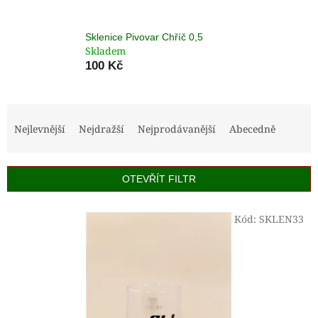
Sklenice Pivovar Chříč 0,5
Skladem
100 Kč
Ř
a
Nejlevnější
Nejdražší
Nejprodávanější
Abecedně
z
e
n
OTEVŘÍT FILTR
í
p
V
Kód:
SKLEN33
r
ý
o
p
d
i
u
s
k
p
t
r
ů