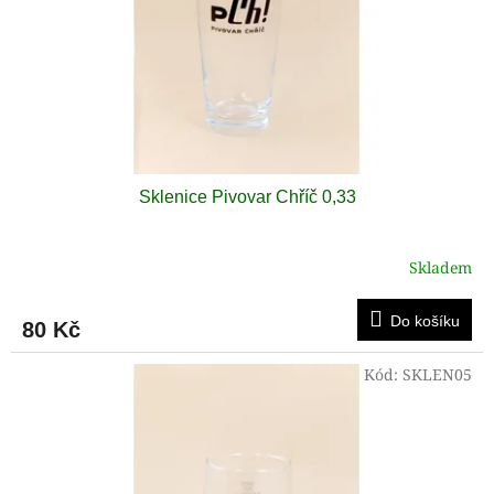
o
d
u
k
t
ů
Sklenice Pivovar Chříč 0,33
Skladem
Do košíku
80 Kč
Kód:
SKLEN05