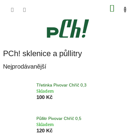
Přejít
NÁKU
na
obsah
KOŠÍK
PCh! sklenice a půllitry
Nejprodávanější
Třetinka Pivovar Chříč 0,3
Skladem
100 Kč
Půllitr Pivovar Chříč 0,5
Skladem
120 Kč