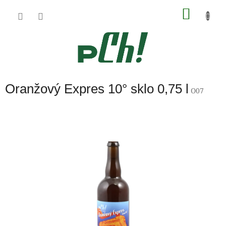
Přejít
NÁKU
na
obsah
KOŠÍK
Oranžový Expres 10° sklo 0,75 l
O07