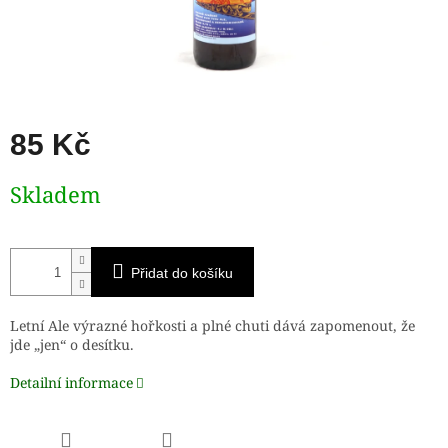
85 Kč
Měrná
Skladem
cena:
Přidat do košíku
Letní
Ale
výrazné hořkosti a plné chuti dává zapomenout, že
jde „jen“ o desítku.
Detailní informace